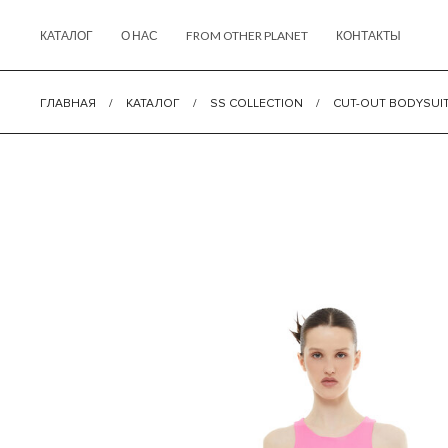
КАТАЛОГ
О НАС
FROM OTHER PLANET
КОНТАКТЫ
ГЛАВНАЯ
/
КАТАЛОГ
/
SS COLLECTION
/
CUT-OUT BODYSUIT